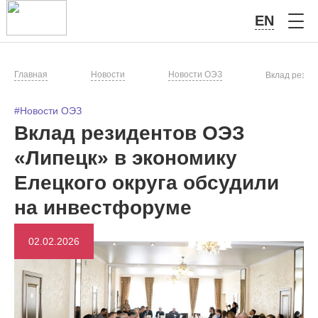
EN
Главная
Новости
Новости ОЭЗ
Вклад резид
#Новости ОЭЗ
Вклад резидентов ОЭЗ
«Липецк» в экономику
Елецкого округа обсудили
на инвестфоруме
02.02.2026