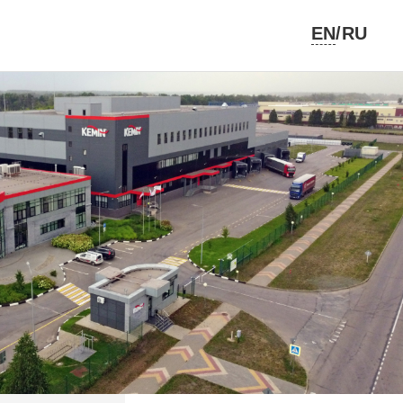
EN
/RU