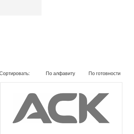
Сортировать:
По алфавиту
По готовности