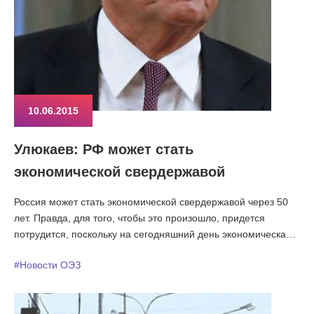
10.06.2015
Улюкаев: РФ может стать
экономической свердержавой
Россия может стать экономической свердержавой через 50
лет. Правда, для того, чтобы это произошло, придется
потрудится, поскольку на сегодняшний день экономическая
ситуация в стране не очень стабильная. Об этом сказал
#Новости ОЭЗ
министр экономического развития России Алексей Улюкаев в
интервью BBC.