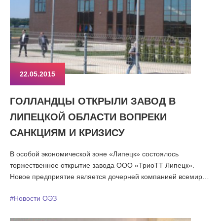
22.05.2015
ГОЛЛАНДЦЫ ОТКРЫЛИ ЗАВОД В
ЛИПЕЦКОЙ ОБЛАСТИ ВОПРЕКИ
САНКЦИЯМ И КРИЗИСУ
В особой экономической зоне «Липецк» состоялось
торжественное открытие завода ООО «ТриоТТ Липецк».
Новое предприятие является дочерней компанией всемирно
известного голландского производителя
#Новости ОЭЗ
зерноперерабатывающего оборудования – холдинга TRIOTT
B.V.