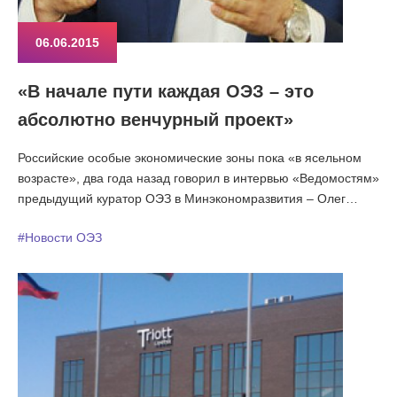
06.06.2015
«В начале пути каждая ОЭЗ – это
абсолютно венчурный проект»
Российские особые экономические зоны пока «в ясельном
возрасте», два года назад говорил в интервью «Ведомостям»
предыдущий куратор ОЭЗ в Минэкономразвития – Олег
Савельев. Сейчас Савельев, возглавивший Министерство
#Новости ОЭЗ
Крыма, работает над созданием зоны с особыми условиями,
которая покроет весь полуостров. А классические ОЭЗ,
которые по-прежнему на детской стадии развития, с ноября
прошлого года взращивает Александр Цыбульский. Интерес
к ОЭЗ не угасает, радуется он: новые инвесторы
регистрируются, несмотря на кризис и санкции, регионы
шлют заявки, а правительство с конца прошлого года
согласилось создать две новые зоны.