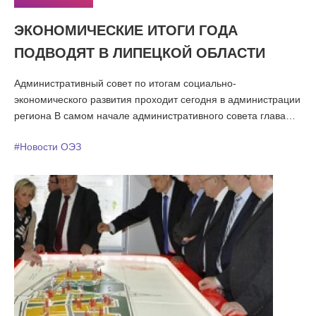
ЭКОНОМИЧЕСКИЕ ИТОГИ ГОДА
ПОДВОДЯТ В ЛИПЕЦКОЙ ОБЛАСТИ
Административный совет по итогам социально-
экономического развития проходит сегодня в администрации
региона В самом начале административного совета глава
региона Олег Королев представил участникам заседания
#Новости ОЭЗ
сотрудников областной администрации, получивших новые
назначения. Так, Юрий Таран стал заместителем главы
администрации области и будет курировать сферы
образования, спорта и туризма. До него эти отрасли
находились в ведении Людмилы Кураковой.