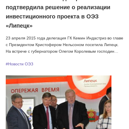
подтвердила решение о реализации
инвестиционного проекта в ОЭЗ
«Липецк»
23 апреля 2015 года делегация ГК Кемин Индастриз во главе
с Президентом Кристофером Нельсоном посетила Липецк.
На встрече с губернатором Олегом Королевым господин
Нельсон подтвердил решение о реализации своего
#Новости ОЭЗ
инвестиционного проекта в липецкой экономзоне. Почетные
гости посетили ОЭЗ «Липецк» и подписали учредительные
документы ООО «Кемин Индастриз (Липецк)». Затем,
делегация побывали на земельном участке будущего завода
в экономзоне и подняла флаг нового предприятия.