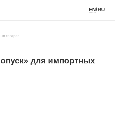
EN
/RU
ных товаров
ропуск» для импортных