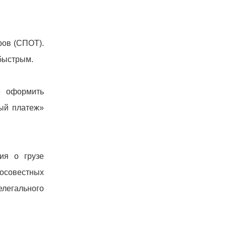
ров (СПОТ).
быстрым.
е оформить
ный платеж»
ия о грузе
осовестных
елегального